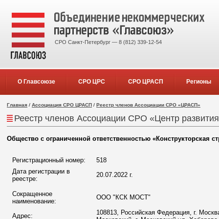
СРО Санкт-Петербург — 8 (812) 339-12-54
О Главсоюзе
СРО ЦРС
СРО ЦРАСП
Регионы
Главная
/
Ассоциация СРО ЦРАСП
/
Реестр членов Ассоциации СРО «ЦРАСП»
Реестр членов Ассоциации СРО «Центр развития
Общество с ограниченной ответственностью «Конструкторская с
Регистрационный номер:
518
Дата регистрации в
20.07.2022 г.
реестре:
Сокращенное
ООО "КСК МОСТ"
наименование:
108813, Российская Федерация, г. Москва
Адрес: