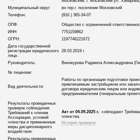
Московский, г. Московский ул. Хабарова,
Муниципальный округ:
вн.тер.г. поселение Московский
Телефон:
(916 ) 365-34-07
ОПФ:
Общество с ограниченной ответственно
ИНН:
7751159862
ОГРН:
1197746221672
Дата государственной
регистрации юридического
28.03.2019 г.
лица :
Руководитель:
Винокурова Радмила Александровна (Ге
№ лицензии:
Работы по организации подготовки прое
привлекаемым застройщиком или заказч
Вид деятельности:
договора юридическим лицом или инди
предпринимателем (генеральным проект
Результаты проведенных
проверок соблюдения
Акт от 04.09.2025 г.
: соблюдают Требова
Требований к членам
членства.
Ассоциации
, условий
членства и примененные
История проверок
меры дисциплинарного
воздействия:
Результаты проведенных