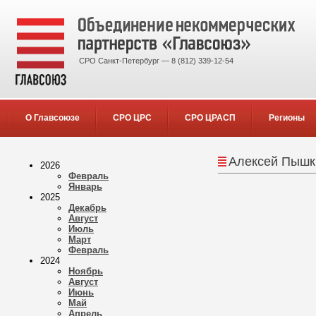
СРО Санкт-Петербург — 8 (812) 339-12-54
О Главсоюзе
СРО ЦРС
СРО ЦРАСП
Регионы
Алексей Пышки
2026
Февраль
Январь
2025
Декабрь
Август
Июль
Март
Февраль
2024
Ноябрь
Август
Июнь
Май
Апрель