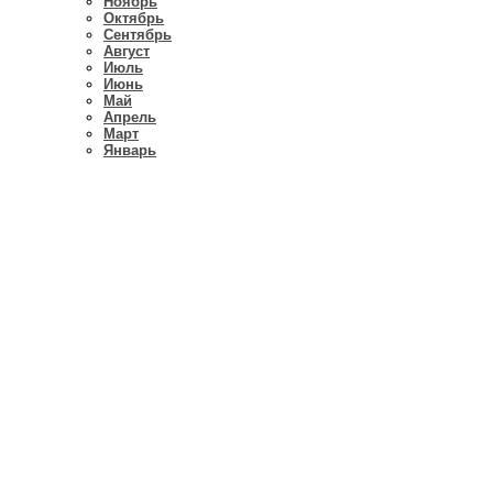
Ноябрь
Октябрь
Сентябрь
Август
Июль
Июнь
Май
Апрель
Март
Январь