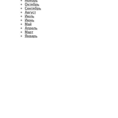
Ноябрь
Октябрь
Сентябрь
Август
Июль
Июнь
Май
Апрель
Март
Январь