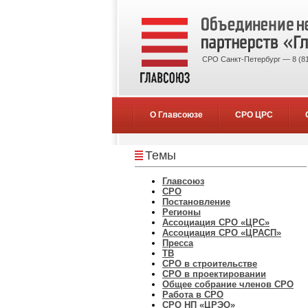
СРО Санкт-Петербург — 8 (81
О Главсоюзе
СРО ЦРС
Темы
Главсоюз
СРО
Постановление
Регионы
Ассоциация СРО «ЦРС»
Ассоциация СРО «ЦРАСП»
Пресса
ТВ
СРО в строительстве
СРО в проектировании
Общее собрание членов СРО
Работа в СРО
СРО НП «ЦРЭО»