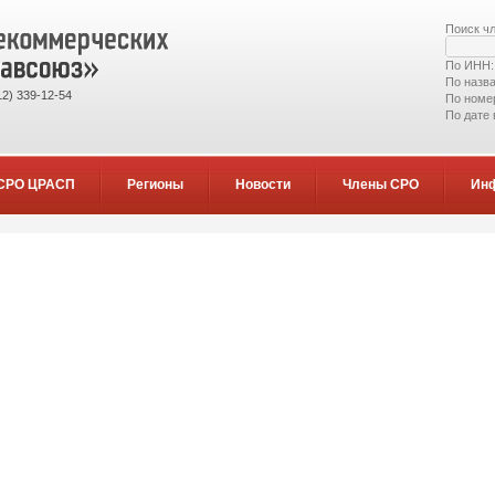
Поиск ч
По ИНН
По назв
2) 339-12-54
По номе
По дате
СРО ЦРАСП
Регионы
Новости
Члены СРО
Ин