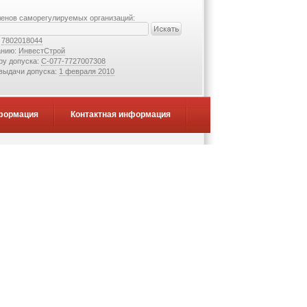
ленов саморегулируемых организаций:
:
7802018044
анию:
ИнвестСтрой
ру допуска:
С-077-7727007308
 выдачи допуска:
1 февраля 2010
формация
Контактная информация