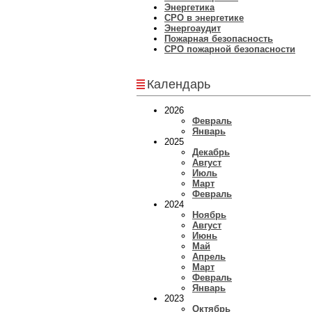
Энергетика
СРО в энергетике
Энергоаудит
Пожарная безопасность
СРО пожарной безопасности
Календарь
2026
Февраль
Январь
2025
Декабрь
Август
Июль
Март
Февраль
2024
Ноябрь
Август
Июнь
Май
Апрель
Март
Февраль
Январь
2023
Октябрь