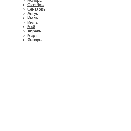
Ноябрь
Октябрь
Сентябрь
Август
Июль
Июнь
Май
Апрель
Март
Январь