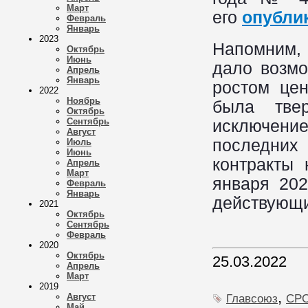
Март
его
опубли
Февраль
Январь
2023
Напомним,
Октябрь
Июнь
дало возмо
Апрель
Январь
ростом цен
2022
Ноябрь
была тве
Октябрь
Сентябрь
исключени
Август
последни
Июль
Июнь
контракты
Апрель
Март
января 202
Февраль
Январь
действующи
2021
Октябрь
Сентябрь
Февраль
2020
Октябрь
25.03.2022
Апрель
Март
2019
,
Август
Главсоюз
СР
Май