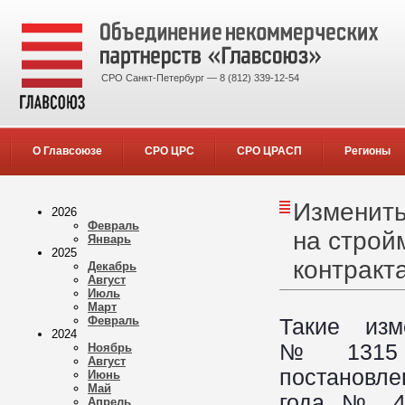
СРО Санкт-Петербург — 8 (812) 339-12-54
О Главсоюзе
СРО ЦРС
СРО ЦРАСП
Регионы
Изменить
2026
Февраль
на строй
Январь
2025
контракт
Декабрь
Август
Июль
Март
Февраль
Такие изм
2024
№ 1315 и
Ноябрь
Август
постановл
Июнь
Май
года № 43
Апрель